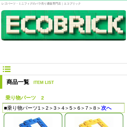
レゴパーツ・ミニフィグのバラ売り通販専門店｜エコブリック
商品一覧
ITEM LIST
乗り物パーツ 2
■
乗り物パーツ1
＞
2
＞
3
＞
4
＞
5
＞
6
＞
7
＞
8
＞
次へ