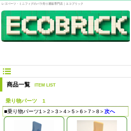
レゴパーツ・ミニフィグのバラ売り通販専門店｜エコブリック
商品一覧
ITEM LIST
乗り物パーツ 1
■
乗り物パーツ1
＞
2
＞
3
＞
4
＞
5
＞
6
＞
7
＞
8
＞
次へ