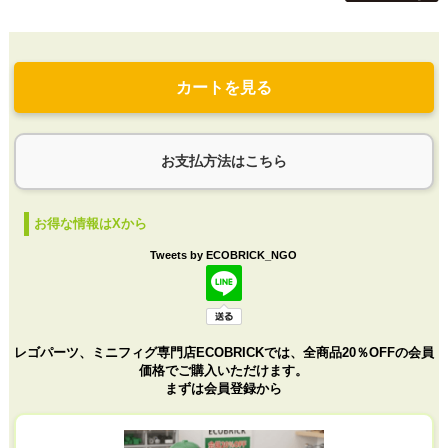
カートを見る
お支払方法はこちら
お得な情報はXから
Tweets by ECOBRICK_NGO
レゴパーツ、ミニフィグ専門店ECOBRICKでは、全商品20％OFFの会員
価格でご購入いただけます。
まずは会員登録から