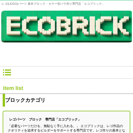
レゴ(LEGO)パーツ 基本ブロック・カラー別バラ売り専門店「エコブリック」
item list
ブロックカテゴリ
レゴパーツ ブロック 専門店「エコブリック」
「必要なパーツだけを、無駄なく手に入れる。」 エコブリックは、レゴ作品の
クオリティを追求するビルダーをサポートする専門店です。レゴ作りの基本とな