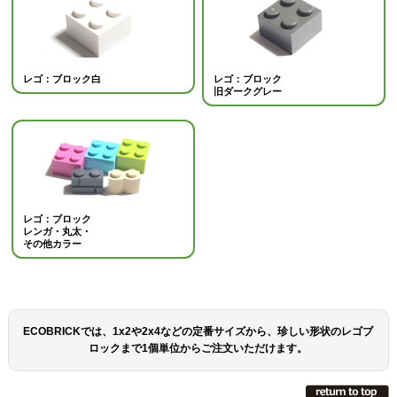
レゴ：ブロック白
レゴ：ブロック
旧ダークグレー
レゴ：ブロック
レンガ・丸太・
その他カラー
ECOBRICKでは、1x2や2x4などの定番サイズから、珍しい形状のレゴブ
ロックまで1個単位からご注文いただけます。