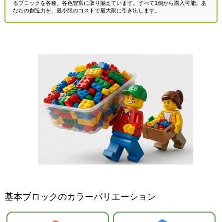
るブロックを各種、各色豊富に取り揃えています。すべて1個から購入可能。あ
なたの創造力を、最小限のコストで最大限に引き出します。
基本ブロックのカラーバリエーション