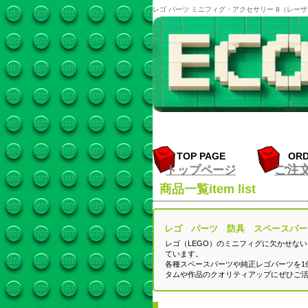
レゴ パーツ ミニフィグ・アクセサリー 8（レー
TOP PAGE
OR
ご注
トップページ
商品一覧
item list
レゴ パーツ 防具 スペースパー
レゴ（LEGO）のミニフィグに欠かせな
ています。
各種スペースパーツや純正レゴパーツを1
タムや作品のクオリティアップにぜひご