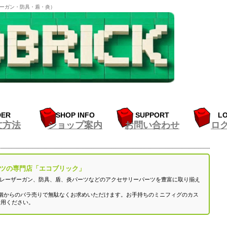
ザーガン・防具・盾・炎）
DER
SHOP INFO
SUPPORT
LO
文方法
ショップ案内
お問い合わせ
ロ
ツの専門店「エコブリック」
いレーザーガン、防具、盾、炎パーツなどのアクセサリーパーツを豊富に取り揃え
個からのバラ売りで無駄なくお求めいただけます。お手持ちのミニフィグのカス
活用ください。