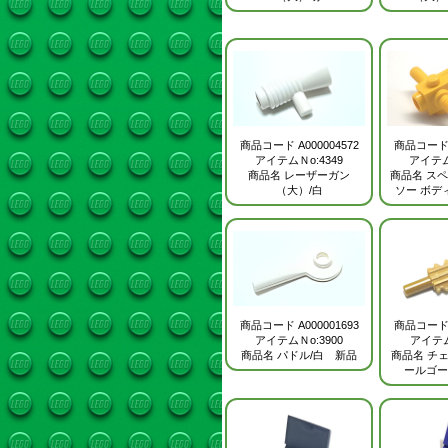
商品コー
商品コード
A000004572
アイテム
アイテムＮo:4349
商品名
スペ
商品名
レーザーガン
ソー ボデ
（大）/白
商品コード
A000001693
商品コー
アイテムＮo:3900
アイテム
商品名
パドル/白 新品
商品名
チ
ールゴー