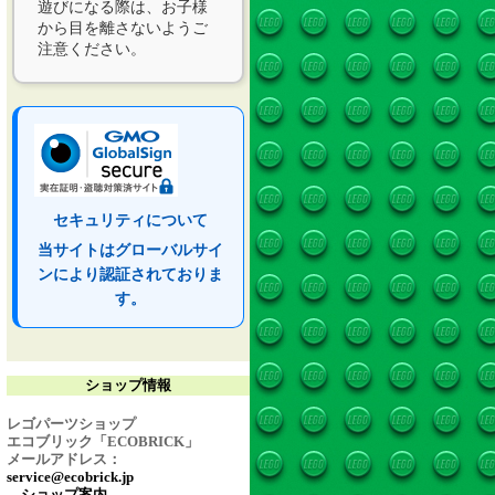
遊びになる際は、お子様
から目を離さないようご
注意ください。
セキュリティについて
当サイトはグローバルサイ
ンにより認証されておりま
す。
ショップ情報
レゴパーツショップ
エコブリック「ECOBRICK」
メールアドレス：
service@ecobrick.jp
→ショップ案内