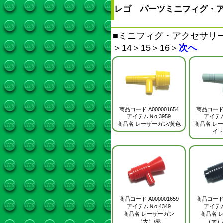
レゴ パーツミニフィグ・ア
■
ミニフィグ・アクセサリー
＞
14
＞
15
＞
16
＞
次へ
商品コード
A000001654
商品コー
アイテムＮo:3959
アイテム
商品名
レーザーガン/黄色
商品名
レー
イト
商品コード
A000001659
商品コー
アイテムＮo:4349
アイテム
商品名
レーザーガン
商品名
（大）/赤
（大）