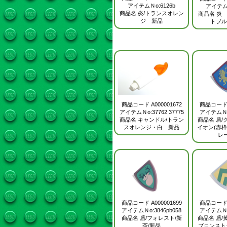
アイテムＮo:6126b
アイテムＮ
商品名
炎/トランスオレン
商品名
炎
ジ 新品
トブル
商品コード
A000001672
商品コー
アイテムＮo:37762 37775
アイテムＮo:
商品名
キャンドル/トラン
商品名
盾/
スオレンジ・白 新品
イオン(赤
レ
商品コード
A000001699
商品コー
アイテムＮo:3846pb058
アイテムＮo:
商品名
盾/フォレスト/新
商品名
盾/
茶/新品
ブロンスト