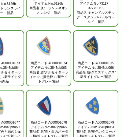
アイテムＮo:6126b
アイテムＮo:73117
o:6126b
商品名
炎/トランスネオン
37775 ｘ3
 トランスライ
オレンジ 新品
商品名
キャンドルステッ
ー 新品
ク・スタンド/パールゴー
ルド 新品
ド
A000001673
商品コード
A000001674
商品コード
A000001675
3846pb064
アイテムＮo:3846pb063
アイテムＮo:3846pb066
クルセイダーラ
商品名
盾/クルセイダーラ
商品名
盾/クロスアックス/
枠）/新ライトグ
イオン（黄色枠）/新ライ
新ライトグレー/新品
ー/新品
トグレー/新品
ド
A000001677
商品コード
A000001678
商品コード
A000001679
3846pb059
アイテムＮo:3846pb065
アイテムＮo: 3846pb061
黄色と緑のシェ
商品名
盾/赤と白のボーダ
商品名
盾/黄色いクローバ
ライプ/新ライ
ー柄/新ライトグレー/新品
ー柄/新ライトグレー/新品