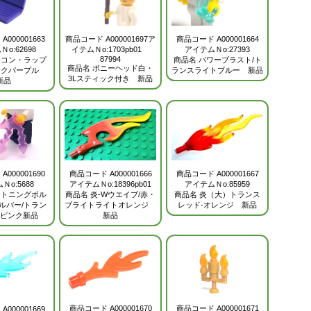
ド
A000001663
商品コード
A000001697
ア
商品コード
A000001664
o:62698
イテムＮo:1703pb01
アイテムＮo:27393
87994
ソコン・ラップ
商品名
パワーブラスト/ト
商品名
ポニーヘッド白・
ークパープル
ランスライトブルー 新品
3Lスティック付き 新品
新品
ド
A000001690
商品コード
A000001667
商品コード
A000001666
Ｎo:5688
アイテムＮo:85959
アイテムＮo:18396pb01
イトニングボル
商品名
炎（大）トランス
商品名
炎-Wウエイブ/赤・
ルバー/トラン
レッド-オレンジ 新品
ブライトライトオレンジ
ピンク新品
新品
商品コード
A000001670
商品コード
A000001671
ド
A000001669