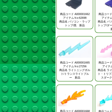
商品コード
A000001662
商品コー
アイテムＮo:62698
アイテムＮ
商品名
パソコン・ラップ
商品名
パ
トップ/黒 新品
トップ/ダ
商品コード
A000001665
商品コー
アイテムＮo:27256
アイテム
商品名
ライトニングボル
商品名
ラ
ト/トランスライトブル
ト・トリプ
ー 新品
スダーク
商品コード
A000001668
商品コー