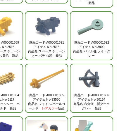
新品
ド
A000001689
商品コード
A000001691
商品コード
A000001692
Ｎo:2516
アイテムＮo:2516
アイテムＮo:3900
ース チェーン
商品名
スペース チェーン
商品名
パドル/旧ライトグ
ィ
/黄色 新品
ソー ボディ/黒
新品
レー
ド
A000001694
商品コード
A000001695
商品コード
A000001696
Ｎo:6117
アイテムＮo:93550
アイテムＮo:30154
ェーンソー パ
商品名
フォイル/パールゴ
商品名
六分儀 新ダーク
ルド 新品
ールド
レアカラー
新品
グレー 新品