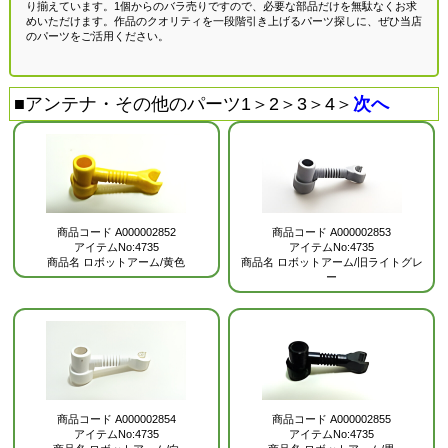
り揃えています。1個からのバラ売りですので、必要な部品だけを無駄なくお求
めいただけます。作品のクオリティを一段階引き上げるパーツ探しに、ぜひ当店
のパーツをご活用ください。
■
アンテナ・その他のパーツ1
＞
2
＞
3
＞
4
＞
次へ
商品コード
A000002852
商品コード
A000002853
アイテムNo:4735
アイテムNo:4735
商品名
ロボットアーム/黄色
商品名
ロボットアーム/旧ライトグレ
ー
商品コード
A000002854
商品コード
A000002855
アイテムNo:4735
アイテムNo:4735